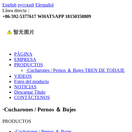
English
русский
Elespañol
Línea directa：
+86-592-5377617 WHATSAPP 18150358809
PÁGINA
EMPRESA
PRODUCTOS
·Cucharones / Pernos ＆ Bujes
·TREN DE TODAJE
VIDEOS
Fotos del producto
NOTICIAS
Descargar Título
CONTÁCTENOS
·Cucharones / Pernos ＆ Bujes
PRODUCTOS
·Cucharones / Pernos ＆ Bujes